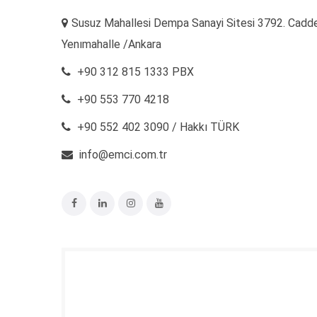
Susuz Mahallesi Dempa Sanayi Sitesi 3792. Cadde
Yenımahalle /Ankara
+90 312 815 1333 PBX
+90 553 770 4218
+90 552 402 3090 / Hakkı TÜRK
info@emci.com.tr